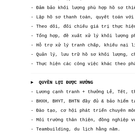
- Đảm bảo khối lượng phù hợp hồ sơ thi
- Lập hồ sơ thanh toán, quyết toán với
- Theo dõi, đối chiếu giá trị thực hiệ
- Tổng hợp, đề xuất xử lý khối lượng p
- Hỗ trợ xử lý tranh chấp, khiếu nại l
- Quản lý, lưu trữ hồ sơ khối lượng, c
- Thực hiện các công việc khác theo ph
► QUYỀN LỢI ĐƯỢC HƯỞNG
- Lương cạnh tranh + thưởng Lễ, Tết, t
- BHXH, BHYT, BHTN đầy đủ & bảo hiểm t
- Đào tạo, cơ hội phát triển chuyên mô
- Môi trường thân thiện, đồng nghiệp v
- Teambuilding, du lịch hằng năm.