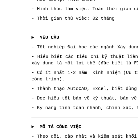
- Hình thức làm việc: Toàn thời gian cô
- Thời gian thử việc: 02 tháng
► YÊU CẦU
- Tốt nghiệp Đại học các ngành Xây dự
- Hiểu biết các tiêu chí kỹ thuật liê
xây dựng là một lợi thế (đặc biệt là F
- Có ít nhất 1-2 năm kinh nhiệm (Ưu t
công trình).
- Thành thạo AutoCAD, Excel, biết dùng
- Đọc hiểu tốt bản vẽ kỹ thuật, bản vẽ
- Kỹ năng tính toán nhanh, chính xác, 
► MÔ TẢ CÔNG VIỆC
- Theo dõi, cập nhật và kiểm soát khối