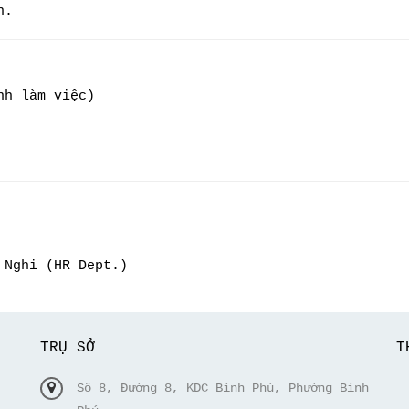
h.
nh làm việc)
Nghi (HR Dept.)
TRỤ SỞ
T
Số 8, Đường 8, KDC Bình Phú, Phường Bình