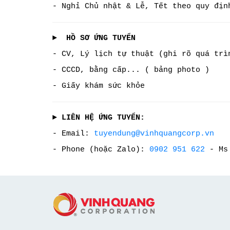
- Nghỉ Chủ nhật & Lễ, Tết theo quy địn
► HỒ SƠ ỨNG TUYỂN
- CV, Lý lịch tự thuật (ghi rõ quá trì
- CCCD, bằng cấp... ( bảng photo )
- Giấy khám sức khỏe
► LIÊN HỆ ỨNG TUYỂN:
- Email:
tuyendung@vinhquangcorp.vn
- Phone (hoặc Zalo):
0902 951 622
- Ms 