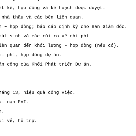
ết kế, hợp đồng và kế hoạch được duyệt.
 nhà thầu và các bên liên quan.
n – hợp đồng; báo cáo định kỳ cho Ban Giám đốc.
hát sinh và các rủi ro về chi phí.
iên quan đến khối lượng – hợp đồng (nếu có).
hi phí, hợp đồng dự án.
ân công của Khối Phát triển Dự án.
háng 13, hiệu quả công việc.
ai nạn PVI.
n.
ui vẻ, hỗ trợ.