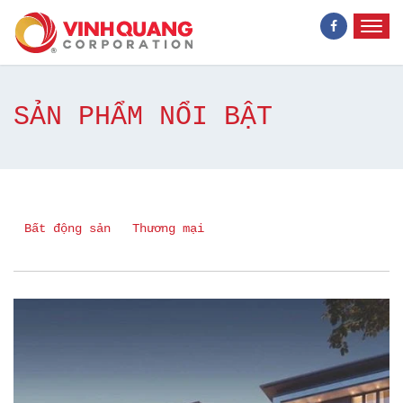
SẢN PHẨM NỔI BẬT
Bất động sản
Thương mại